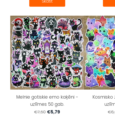
Skatīt
Melnie gotiskie emo kaķēni -
Kosmisko 
uzlīmes 50 gab.
uzlī
€5,79
€7,50
€6,