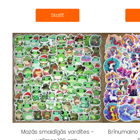
Skatīt
Mazās smaidīgās vardītes -
Brīnumaino 