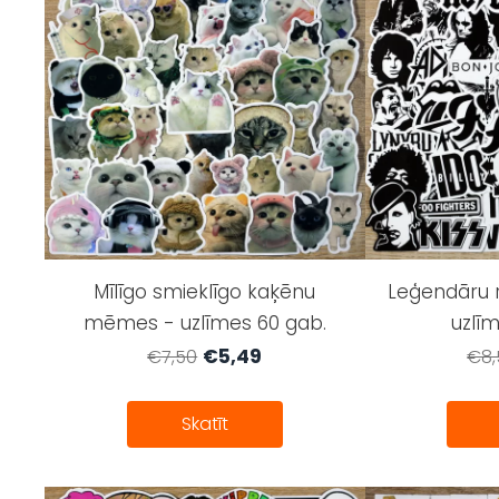
Mīlīgo smieklīgo kaķēnu
Leģendāru 
mēmes - uzlīmes 60 gab.
uzlī
€5,49
€7,50
€8,
Skatīt