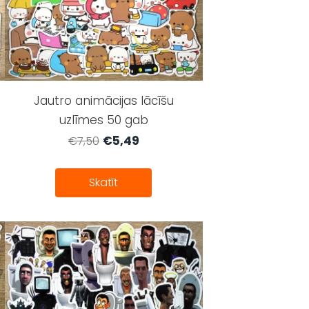
Jautro animācijas lācīšu
uzlīmes 50 gab
€5,49
€7,50
Skatīt