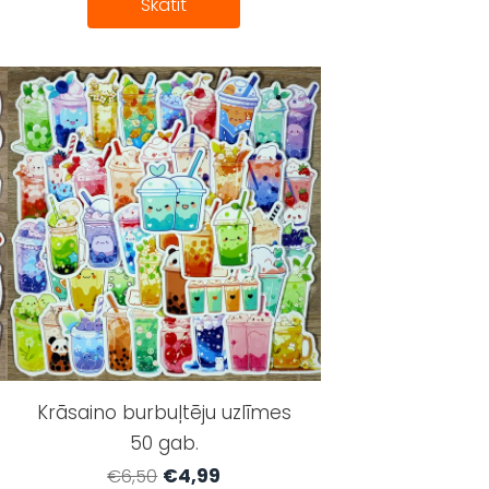
Skatīt
Krāsaino burbuļtēju uzlīmes
50 gab.
€4,99
€6,50