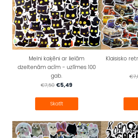
Melni kaķēni ar lielām
Klaisisko re
dzeltenām acīm - uzlīmes 100
gab.
€7,
€5,49
€7,50
Skatīt