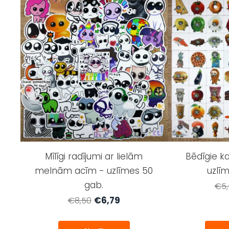
Mīlīgi radījumi ar lielām
Bēdīgie k
melnām acīm - uzlīmes 50
uzlī
gab.
€5,
€6,79
€8,50