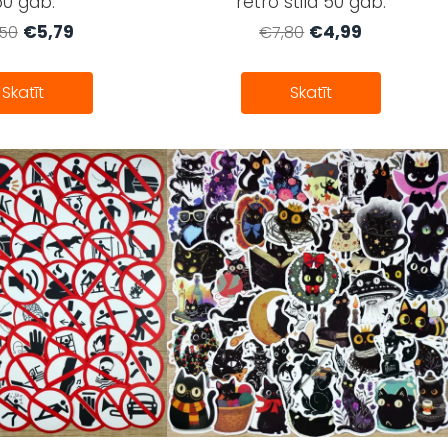
50 gab.
retro stilā 50 gab.
€5,79
€4,99
50
€7,80
Skatīt
Skatīt