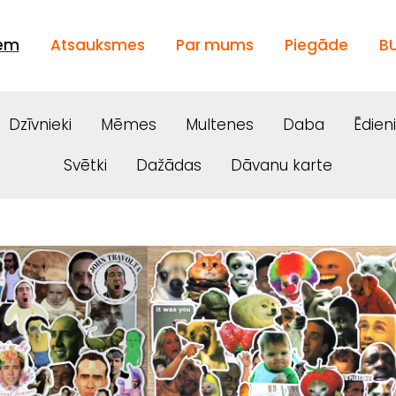
iem
Atsauksmes
Par mums
Piegāde
B
Dzīvnieki
Mēmes
Multenes
Daba
Ēdien
Svētki
Dažādas
Dāvanu karte