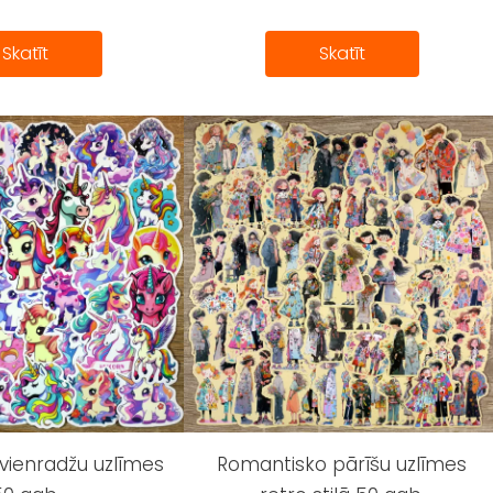
Skatīt
Skatīt
vienradžu uzlīmes
Romantisko pārīšu uzlīmes