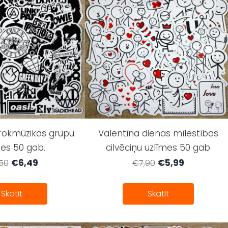
rokmūzikas grupu
Valentīna dienas mīlestības
mes 50 gab.
cilvēciņu uzlīmes 50 gab
€6,49
€5,99
50
€7,90
Skatīt
Skatīt