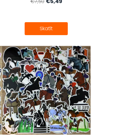
€5,49
€7,50
Skatīt