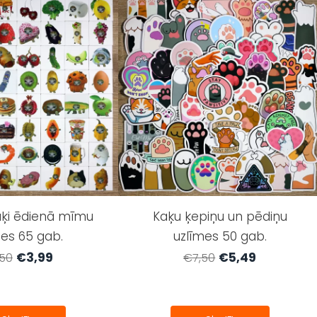
aķi ēdienā mīmu
Kaķu ķepiņu un pēdiņu
mes 65 gab.
uzlīmes 50 gab.
€3,99
€5,49
50
€7,50