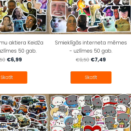
lmu aktiera Keidža
Smieklīgās interneta mēmes
līmes 50 gab.
- uzlīmes 50 gab.
€6,99
€7,49
50
€9,50
Skatīt
Skatīt