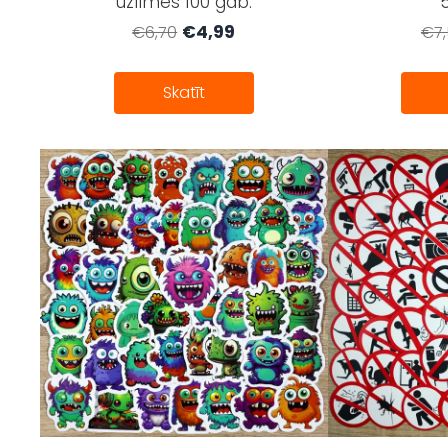
uzlīmes 100 gab.
€4,99
€6,70
€7,
Skatīt