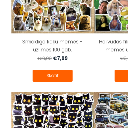
Smieklīgo kaķu mēmes -
Holivudas fi
uzlīmes 100 gab.
mēmes uz
€7,99
€10,00
€8,
Skatīt