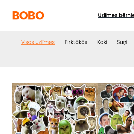
BOBO
Uzlīmes bērn
Visas uzlīmes
Pirktākās
Kaķi
Suņi