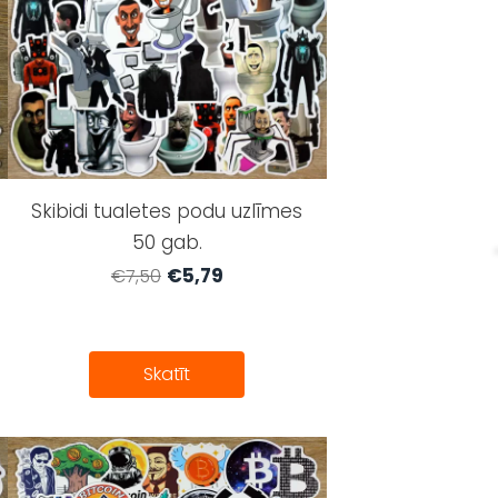
Skibidi tualetes podu uzlīmes
50 gab.
€5,79
€7,50
Skatīt