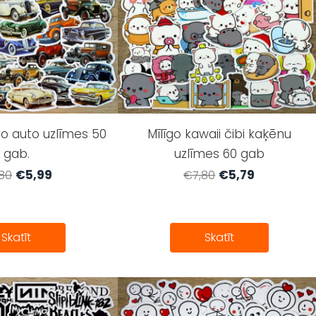
tro auto uzlīmes 50
Mīlīgo kawaii čibi kaķēnu
gab.
uzlīmes 60 gab
€5,99
€5,79
80
€7,80
Skatīt
Skatīt