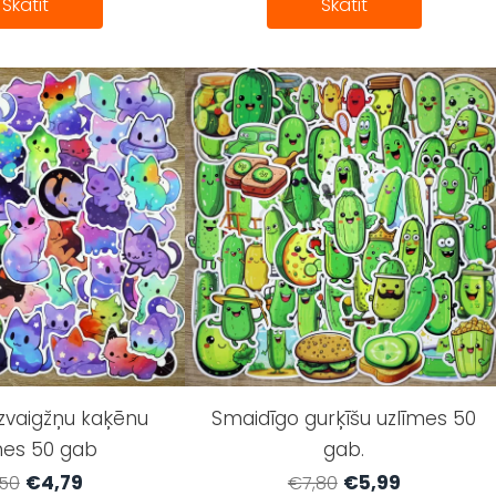
Skatīt
Skatīt
zvaigžņu kaķēnu
Smaidīgo gurķīšu uzlīmes 50
mes 50 gab
gab.
€4,79
€5,99
50
€7,80