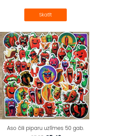
Skatīt
Aso čili piparu uzlīmes 50 gab.