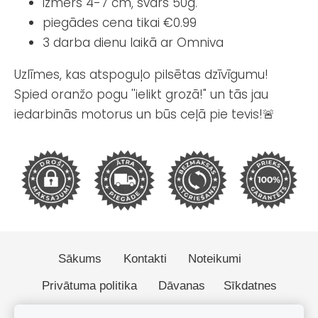
izmērs 4-7 cm, svars 50g.
piegādes cena tikai €0.99
3 darba dienu laikā ar Omniva
Uzlīmes, kas atspoguļo pilsētas dzīvīgumu!
Spied oranžo pogu ''ielikt grozā!" un tās jau
iedarbinās motorus un būs ceļā pie tevis!🚨
Sākums
Kontakti
Noteikumi
Privātuma politika
Dāvanas
Sīkdatnes