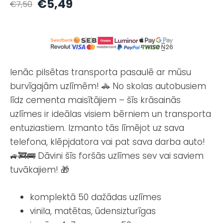
€5,49
€7,50
Ienāc pilsētas transporta pasaulē ar mūsu
burvīgajām uzlīmēm! 🚓 No skolas autobusiem
līdz cementa maisītājiem – šīs krāsainās
uzlīmes ir ideālas visiem bērniem un transporta
entuziastiem. Izmanto tās līmējot uz sava
telefona, klēpjdatora vai pat sava darba auto!
🚙🚒🚌 Dāvini šīs foršās uzlīmes sev vai saviem
tuvākajiem! 🎁
komplektā 50 dažādas uzlīmes
vinila, matētas, ūdensizturīgas