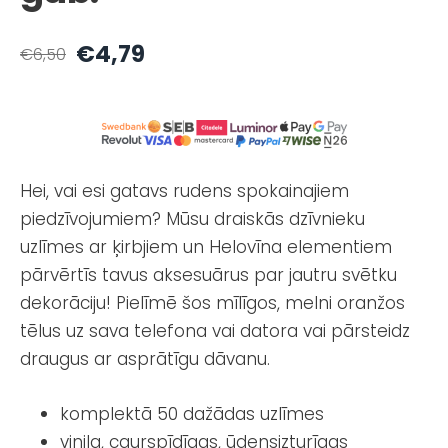
€4,79
€6,50
Hei, vai esi gatavs rudens spokainajiem
piedzīvojumiem? Mūsu draiskās dzīvnieku
uzlīmes ar ķirbjiem un Helovīna elementiem
pārvērtīs tavus aksesuārus par jautru svētku
dekorāciju! Pielīmē šos mīlīgos, melni oranžos
tēlus uz sava telefona vai datora vai pārsteidz
draugus ar asprātīgu dāvanu.
komplektā 50 dažādas uzlīmes
vinila, caurspīdīgas, ūdensizturīgas