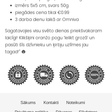
izmērs 5x5 cm, svars 50g.
piegādes cena tikai €0.99
3 darba dienu laikā ar Omniva
Sagatavojies visu svēto dienas priekšvakaram
laicīgi! Klikšķini oranžo pogu ‘Ielikt grozā’ un
pasūti šīs dzīvnieku un ķirbju uzlīmes jau
tagad!" 🎃
Sākums
Kontakti
Noteikumi