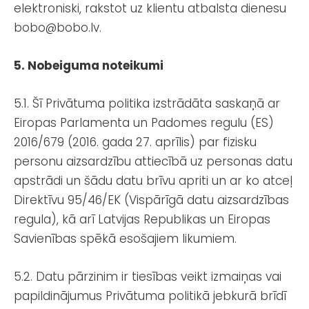
elektroniski, rakstot uz klientu atbalsta dienesu
bobo@bobo.lv
.
5. Nobeiguma noteikumi
5.1. Šī Privātuma politika izstrādāta saskaņā ar
Eiropas Parlamenta un Padomes regulu (ES)
2016/679 (2016. gada 27. aprīlis) par fizisku
personu aizsardzību attiecībā uz personas datu
apstrādi un šādu datu brīvu apriti un ar ko atceļ
Direktīvu 95/46/EK (Vispārīgā datu aizsardzības
regula), kā arī Latvijas Republikas un Eiropas
Savienības spēkā esošajiem likumiem.
5.2. Datu pārzinim ir tiesības veikt izmaiņas vai
papildinājumus Privātuma politikā jebkurā brīdī