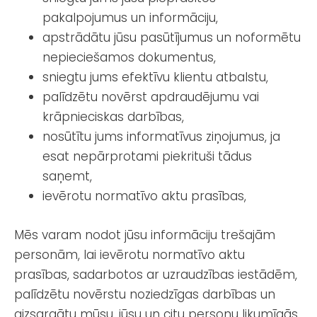
pakalpojumus un informāciju,
apstrādātu jūsu pasūtījumus un noformētu
nepieciešamos dokumentus,
sniegtu jums efektīvu klientu atbalstu,
palīdzētu novērst apdraudējumu vai
krāpnieciskas darbības,
nosūtītu jums informatīvus ziņojumus, ja
esat nepārprotami piekrituši tādus
saņemt,
ievērotu normatīvo aktu prasības,
Mēs varam nodot jūsu informāciju trešajām
personām, lai ievērotu normatīvo aktu
prasības, sadarbotos ar uzraudzības iestādēm,
palīdzētu novērstu noziedzīgas darbības un
aizsargātu mūsu, jūsu un citu personu likumīgās