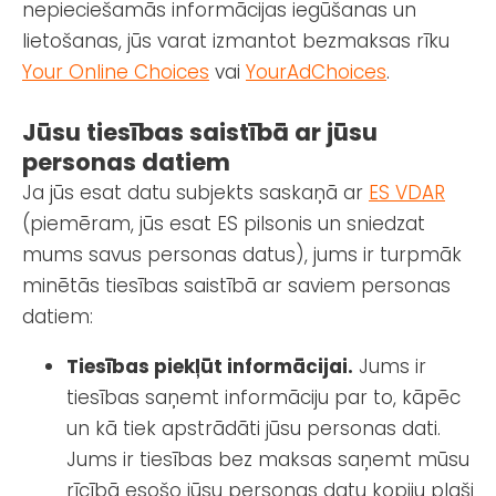
nepieciešamās informācijas iegūšanas un
lietošanas, jūs varat izmantot bezmaksas rīku
Your Online Choices
vai
YourAdChoices
.
Jūsu tiesības saistībā ar jūsu
personas datiem
Ja jūs esat datu subjekts saskaņā ar
ES VDAR
(piemēram, jūs esat ES pilsonis un sniedzat
mums savus personas datus), jums ir turpmāk
minētās tiesības saistībā ar saviem personas
datiem:
Tiesības piekļūt informācijai.
Jums ir
tiesības saņemt informāciju par to, kāpēc
un kā tiek apstrādāti jūsu personas dati.
Jums ir tiesības bez maksas saņemt mūsu
rīcībā esošo jūsu personas datu kopiju plaši