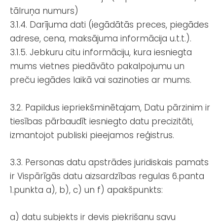
tālruņa numurs)
3.1.4. Darījuma dati (iegādātās preces, piegādes
adrese, cena, maksājuma informācija u.t.t.).
3.1.5. Jebkuru citu informāciju, kura iesniegta
mums vietnes piedāvāto pakalpojumu un
preču iegādes laikā vai sazinoties ar mums.
3.2. Papildus iepriekšminētajam, Datu pārzinim ir
tiesības pārbaudīt iesniegto datu precizitāti,
izmantojot publiski pieejamos reģistrus.
3.3. Personas datu apstrādes juridiskais pamats
ir Vispārīgās datu aizsardzības regulas 6.panta
1.punkta a), b), c) un f) apakšpunkts:
a) datu subjekts ir devis piekrišanu savu