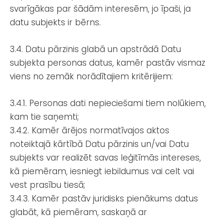
svarīgākas par šādām interesēm, jo īpaši, ja
datu subjekts ir bērns.
3.4. Datu pārzinis glabā un apstrādā Datu
subjekta personas datus, kamēr pastāv vismaz
viens no zemāk norādītajiem kritērijiem:
3.4.1. Personas dati nepieciešami tiem nolūkiem,
kam tie saņemti;
3.4.2. Kamēr ārējos normatīvajos aktos
noteiktajā kārtībā Datu pārzinis un/vai Datu
subjekts var realizēt savas leģitīmās intereses,
kā piemēram, iesniegt iebildumus vai celt vai
vest prasību tiesā;
3.4.3. Kamēr pastāv juridisks pienākums datus
glabāt, kā piemēram, saskaņā ar