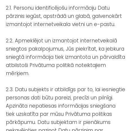
2.1. Personu identificējošu informāciju Datu
pārzinis iegūst, apstrādā un glabā, galvenokārt
izmantojot internetveikala vietni un e-pastu.
2.2. Apmeklējot un izmantojot internetveikalā
sniegtos pakalpojumus, Jūs piekrītat, ka jebkura
sniegtā informācija tiek izmantota un pārvaldīta
atbilstoši Privātuma politikā noteiktajiem
mērķiem.
2.3. Datu subjekts ir atbildīgs par to, lai iesniegtie
personas dati būtu pareizi, precīzi un pilnīgi.
Apzināta nepatiesas informācijas sniegšana
tiek uzskatīta par mūsu Privātuma politikas
pārkāpumu. Datu subjektam ir pienākums
nekavējoties paziņot Datu pārzinim par