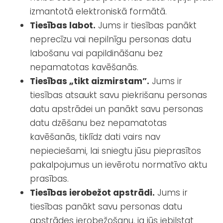
izmantotā elektroniskā formātā.
Tiesības labot.
Jums ir tiesības panākt
neprecīzu vai nepilnīgu personas datu
labošanu vai papildināšanu bez
nepamatotas kavēšanās.
Tiesības „tikt aizmirstam”.
Jums ir
tiesības atsaukt savu piekrišanu personas
datu apstrādei un panākt savu personas
datu dzēšanu bez nepamatotas
kavēšanās, tiklīdz dati vairs nav
nepieciešami, lai sniegtu jūsu pieprasītos
pakalpojumus un ievērotu normatīvo aktu
prasības.
Tiesības ierobežot apstrādi.
Jums ir
tiesības panākt savu personas datu
apstrādes ierobežošanu, ja jūs iebilstat