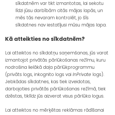
sīkdatnēm var tikt izmantotas, lai sekotu
līdzi jūsu darbībām citās mājas lapās, un
mēs tās nevaram kontrolēt, jo šīs
sīkdatnes nav iestatījusi mūsu mājas lapa.
Kā atteikties no sīkdatnēm?
Lai atteiktos no sīkdatņu saņemšanas, jūs varat
izmantojot privātās pārlūkošanas režīmu, kuru
nodrošina lielākā daļa pārlūkprogrammu
(privāts logs, inkognito logs vai
InPrivate
logs).
Jebkādas sīkdatnes, kas tiek izveidotas,
darbojoties privātās pārlūkošanas režīmā, tiek
dzēstas, tiklīdz jūs aizverat visus pārlūka logus.
Lai atteiktos no mērķētas reklāmas rādīšanai