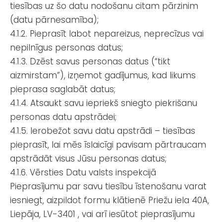
tiesības uz šo datu nodošanu citam pārzinim
(datu pārnesamība);
4.1.2. Pieprasīt labot nepareizus, neprecīzus vai
nepilnīgus personas datus;
4.1.3. Dzēst savus personas datus (“tikt
aizmirstam”), izņemot gadījumus, kad likums
pieprasa saglabāt datus;
4.1.4. Atsaukt savu iepriekš sniegto piekrišanu
personas datu apstrādei;
4.1.5. Ierobežot savu datu apstrādi – tiesības
pieprasīt, lai mēs īslaicīgi pavisam pārtraucam
apstrādāt visus Jūsu personas datus;
4.1.6. Vērsties Datu valsts inspekcijā
Pieprasījumu par savu tiesību īstenošanu varat
iesniegt, aizpildot formu klātienē
Priežu iela 40A,
Liepāja, LV-3401
, vai arī iesūtot pieprasījumu