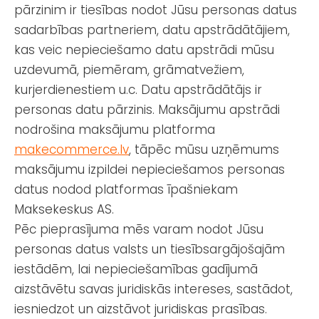
pārzinim ir tiesības nodot Jūsu personas datus
sadarbības partneriem, datu apstrādātājiem,
kas veic nepieciešamo datu apstrādi mūsu
uzdevumā, piemēram, grāmatvežiem,
kurjerdienestiem u.c. Datu apstrādātājs ir
personas datu pārzinis. Maksājumu apstrādi
nodrošina maksājumu platforma
makecommerce.lv
, tāpēc mūsu uzņēmums
maksājumu izpildei nepieciešamos personas
datus nodod platformas īpašniekam
Maksekeskus AS.
Pēc pieprasījuma mēs varam nodot Jūsu
personas datus valsts un tiesībsargājošajām
iestādēm, lai nepieciešamības gadījumā
aizstāvētu savas juridiskās intereses, sastādot,
iesniedzot un aizstāvot juridiskas prasības.