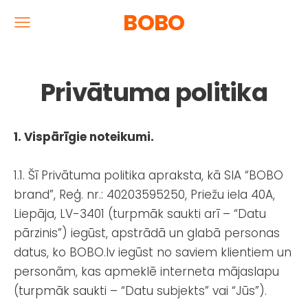
BOBO
Privātuma politika
1. Vispārīgie noteikumi.
1.1. Šī Privātuma politika apraksta, kā SIA “BOBO
brand”,
Reģ. nr.: 40203595250
, Priežu iela 40A,
Liepāja, LV-3401 (turpmāk saukti arī – “Datu
pārzinis”) iegūst, apstrādā un glabā personas
datus, ko BOBO.lv iegūst no saviem klientiem un
personām, kas apmeklē interneta mājaslapu
(turpmāk saukti – “Datu subjekts” vai “Jūs”).