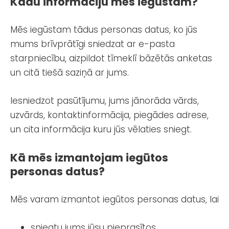
Kādu informāciju mēs iegūstam?
Mēs iegūstam tādus personas datus, ko jūs
mums brīvprātīgi sniedzat ar e-pasta
starpniecību, aizpildot tīmeklī bāzētās anketas
un citā tiešā saziņā ar jums.
Iesniedzot pasūtījumu, jums jānorāda vārds,
uzvārds, kontaktinformācija, piegādes adrese,
un cita informācija kuru jūs vēlaties sniegt.
Kā mēs izmantojam iegūtos
personas datus?
Mēs varam izmantot iegūtos personas datus, lai
sniegtu jums jūsu pieprasītos