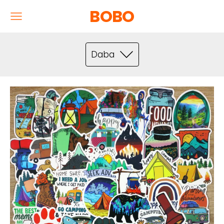
BOBO
Daba