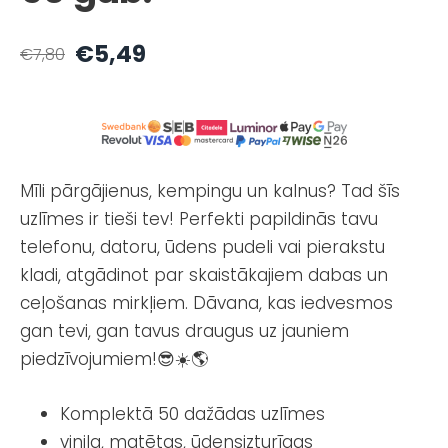
€5,49
€7,80
Mīli pārgājienus, kempingu un kalnus? Tad šīs
uzlīmes ir tieši tev! Perfekti papildinās tavu
telefonu, datoru, ūdens pudeli vai pierakstu
kladi, atgādinot par skaistākajiem dabas un
ceļošanas mirkļiem. Dāvana, kas iedvesmos
gan tevi, gan tavus draugus uz jauniem
piedzīvojumiem!😎☀️🌎
Komplektā 50 dažādas uzlīmes
vinila, matētas, ūdensizturīgas