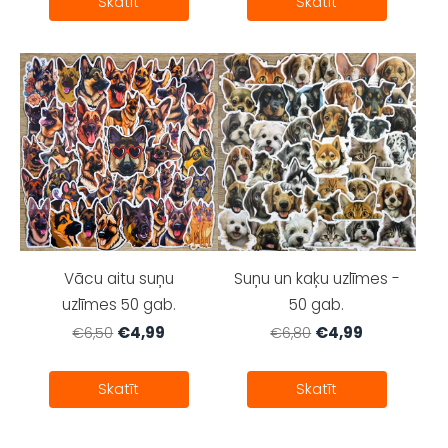
Skatīt
Skatīt
Vācu aitu suņu
Suņu un kaķu uzlīmes -
uzlīmes 50 gab.
50 gab.
€4,99
€4,99
€6,50
€6,80
Skatīt
Skatīt