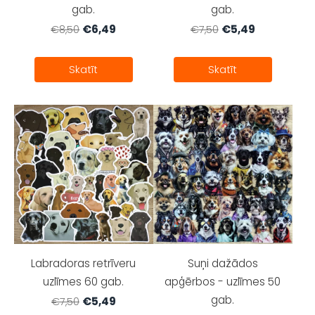
gab.
gab.
€6,49
€5,49
€8,50
€7,50
Skatīt
Skatīt
Labradoras retrīveru
Suņi dažādos
uzlīmes 60 gab.
apģērbos - uzlīmes 50
gab.
€5,49
€7,50