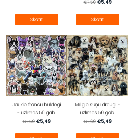
€5,49
€7,50
Skatīt
Skatīt
Jaukie franču buldogi
Mīlīgie suņu draugi -
- uzlīmes 50 gab.
uzlīmes 50 gab.
€5,49
€5,49
€7,50
€7,60