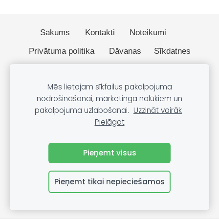
Sākums
Kontakti
Noteikumi
Privātuma politika
Dāvanas
Sīkdatnes
© 2026 BOBO.lv
Mēs lietojam sīkfailus pakalpojuma
nodrošināšanai, mārketinga nolūkiem un
pakalpojuma uzlabošanai.
Uzzināt vairāk
Pielāgot
🔒 Drošs SSL savienojums – jūsu dati ir aizsargāti.
Pieņemt visus
Pieņemt tikai nepieciešamos