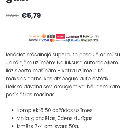
€5,79
€7,80
Ienāciet krāsainajā superauto pasaulē ar mūsu
unikālajām uzlīmēm! No luksusa automobiļiem
līdz sporta mašīnām – katra uzlīme ir kā
mākslas darbs, kas atspoguļo auto estētiku.
Lieliska dāvana sev, draugiem vai bērniem kam
patīk ātras mašīnas.
komplektā 50 dažādas uzlīmes
vinila, glancētas, ūdensizturīgas
izmērs 7x4 cm, svars 50g.