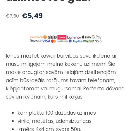
€5,49
€7,50
Ienes mazliet kawaii burvības savā ikdienā ar
mūsu mīlīgajām melno kaķēnu uzlīmēm! Šie
mazie draugi ar savām lielajām dzeltenajām
acīm būs ideāls rotājums tavam telefonam,
klēpjdatoram vai mugursomai. Perfekta dāvana
sev un ikvienam, kurš mīl kaķus.
komplektā 100 dažādas uzlīmes
vinila, matētas, ūdensizturīgas
izmērs 4x4 cm, svars 50g.