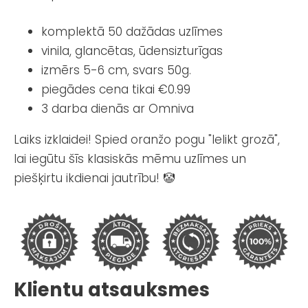
komplektā 50 dažādas uzlīmes
vinila, glancētas, ūdensizturīgas
izmērs 5-6 cm, svars 50g.
piegādes cena tikai €0.99
3 darba dienās ar Omniva
Laiks izklaidei! Spied oranžo pogu "Ielikt grozā",
lai iegūtu šīs klasiskās mēmu uzlīmes un
piešķirtu ikdienai jautrību! 🤡
Klientu atsauksmes