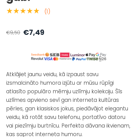
★★★★★
(1)
€7,49
€9,50
Atklājiet jaunu veidu, kā izpaust savu
izsmalcināto humora izjūtu ar mūsu rūpīgi
atlasīto populāro mēmju uzlīmju kolekciju. Šīs
uzlīmes apvieno sevī gan interneta kultūras
pērles, gan klasiskos jokus, piedāvājot elegantu
veidu, kā rotāt savu telefonu, portatīvo datoru
vai piezīmju burtnīcu. Perfekta dāvana ikvienam,
kas saprot interneta humoru.