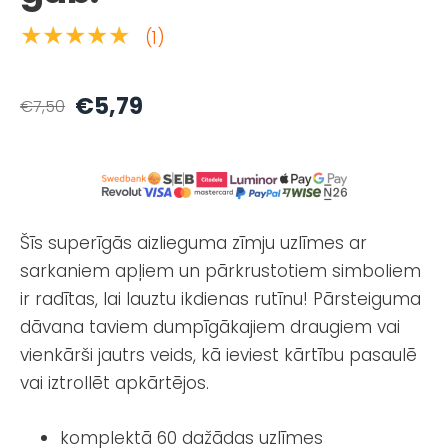
★★★★★
(1)
€5,79
€7,50
Šīs superīgās aizlieguma zīmju uzlīmes ar
sarkaniem apļiem un pārkrustotiem simboliem
ir radītas, lai lauztu ikdienas rutīnu! Pārsteiguma
dāvana taviem dumpīgākajiem draugiem vai
vienkārši jautrs veids, kā ieviest kārtību pasaulē
vai iztrollēt apkārtējos.
komplektā 60 dažādas uzlīmes