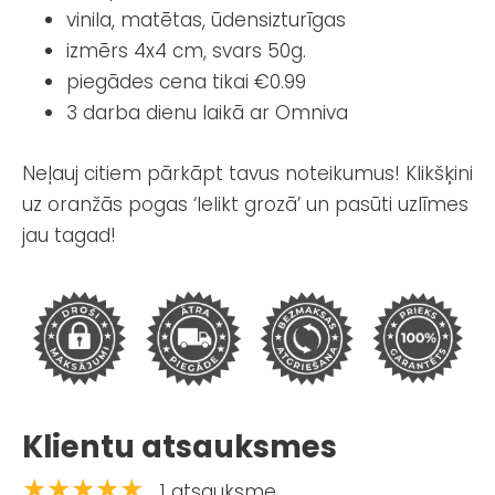
vinila, matētas, ūdensizturīgas
izmērs 4x4 cm, svars 50g.
piegādes cena tikai €0.99
3 darba dienu laikā ar Omniva
Neļauj citiem pārkāpt tavus noteikumus! Klikšķini
uz oranžās pogas ‘Ielikt grozā’ un pasūti uzlīmes
jau tagad!
Klientu atsauksmes
★★★★★
1 atsauksme