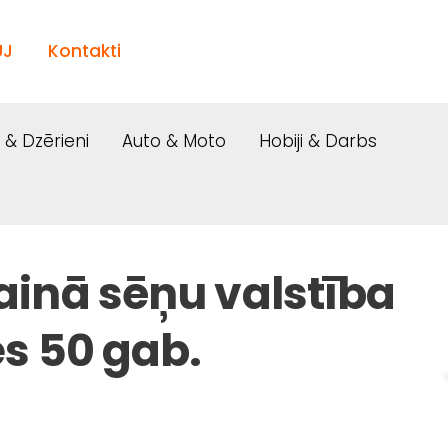
UJ
Kontakti
i & Dzērieni
Auto & Moto
Hobiji & Darbs
inā sēņu valstība
es 50 gab.