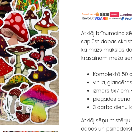
Atklāj brīnumaino sē
saplūst dabas skaist
kā mazs mākslas dar
krāsainām meža sē
Komplektā 50 d
vinila, glancēta
izmērs 6x7 cm, 
piegādes cena t
3 darba dienu l
Atklāj sēņu mistērij
dabas un psihodēlis