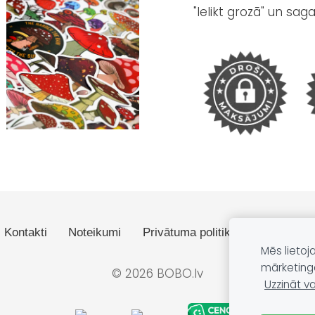
"Ielikt grozā" un sag
Kontakti
Noteikumi
Privātuma politika
Dāvanas
Mēs lietoj
mārketing
© 2026 BOBO.lv
Uzzināt va