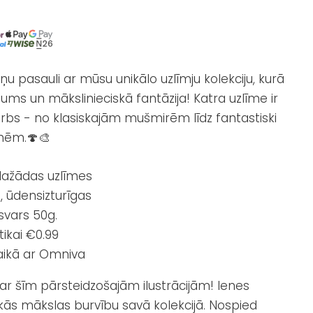
ņu pasauli ar mūsu unikālo uzlīmju kolekciju, kurā
ums un mākslinieciskā fantāzija! Katra uzlīme ir
bs - no klasiskajām mušmirēm līdz fantastiski
nēm.🍄🎨
ažādas uzlīmes
s, ūdensizturīgas
svars 50g.
ikai €0.99
aikā ar Omniva
u ar šīm pārsteidzošajām ilustrācijām! Ienes
kās mākslas burvību savā kolekcijā. Nospied