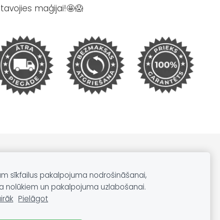
atavojies maģijai!🤩😱
Sīkdatnes
am sīkfailus pakalpojuma nodrošināšanai,
a nolūkiem un pakalpojuma uzlabošanai.
irāk
Pielāgot