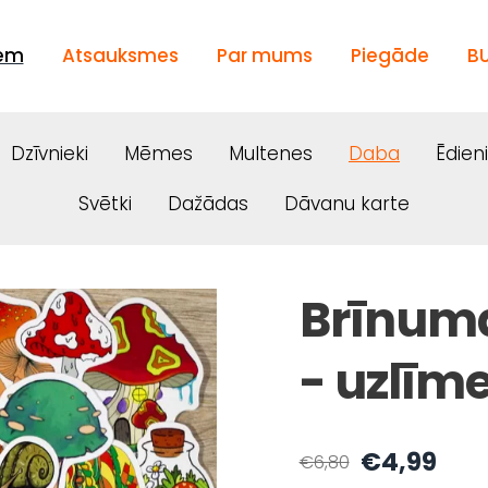
iem
Atsauksmes
Par mums
Piegāde
B
Dzīvnieki
Mēmes
Multenes
Daba
Ēdien
Svētki
Dažādas
Dāvanu karte
Brīnuma
- uzlīm
€4,99
€6,80