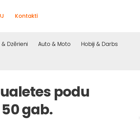
UJ
Kontakti
i & Dzērieni
Auto & Moto
Hobiji & Darbs
 tualetes podu
 50 gab.