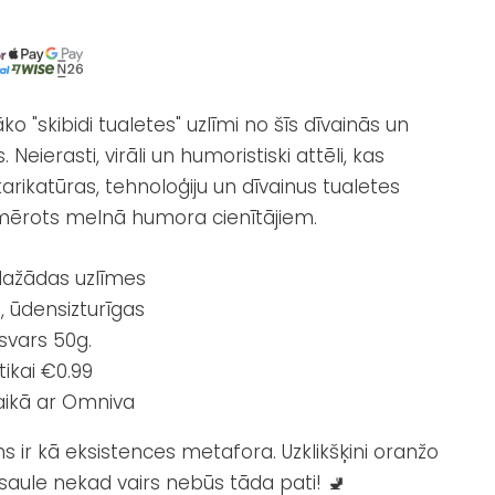
 "skibidi tualetes" uzlīmi no šīs dīvainās un
. Neierasti, virāli un humoristiski attēli, kas
arikatūras, tehnoloģiju un dīvainus tualetes
iemērots melnā humora cienītājiem.
ažādas uzlīmes
s, ūdensizturīgas
svars 50g.
ikai €0.99
aikā ar Omniva
s ir kā eksistences metafora. Uzklikšķini oranžo
asaule nekad vairs nebūs tāda pati! 🚽