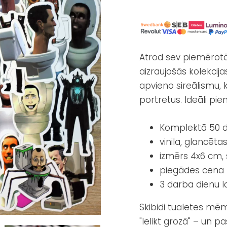
Atrod sev piemērotāko
aizraujošās kolekcijas
apvieno sireālismu, k
portretus. Ideāli p
Komplektā 50 d
vinila, glancēta
izmērs 4x6 cm, 
piegādes cena t
3 darba dienu l
Skibidi tualetes mēm
"Ielikt grozā" – un p