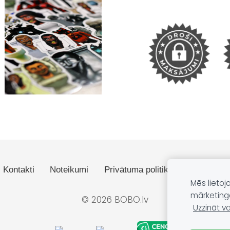
Kontakti
Noteikumi
Privātuma politika
Dāvanas
Mēs lietoj
mārketing
© 2026 BOBO.lv
Uzzināt va