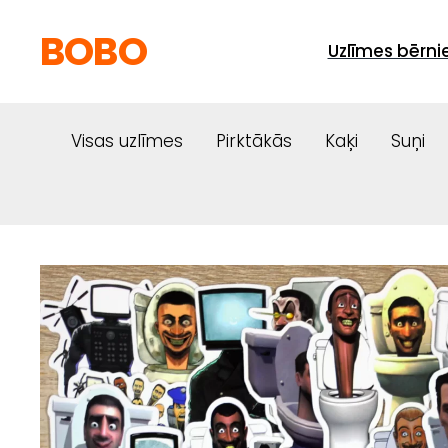
BOBO
Uzlīmes bērn
Visas uzlīmes
Pirktākās
Kaķi
Suņi