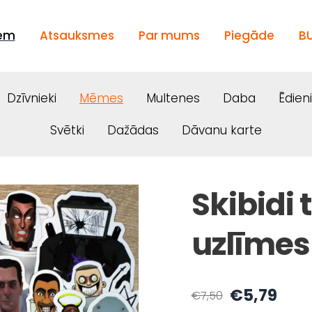
iem
Atsauksmes
Par mums
Piegāde
B
Dzīvnieki
Mēmes
Multenes
Daba
Ēdien
Svētki
Dažādas
Dāvanu karte
Skibidi
uzlīmes
€5,79
€7,50