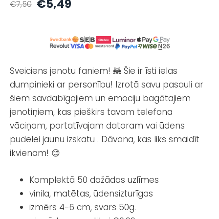
€5,49
€7,50
Sveiciens jenotu faniem! 🦝 Šie ir īsti ielas
dumpinieki ar personību! Izrotā savu pasauli ar
šiem savdabīgajiem un emociju bagātajiem
jenotiņiem, kas pieškirs tavam telefona
vāciņam, portatīvajam datoram vai ūdens
pudelei jaunu izskatu . Dāvana, kas liks smaidīt
ikvienam! 😊
Komplektā 50 dažādas uzlīmes
vinila, matētas, ūdensizturīgas
izmērs 4-6 cm, svars 50g.