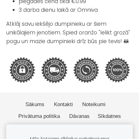
piegādes cena tikai €0.99
3 darba dienu laikā ar Omniva
Atklāj savu iekšējo dumpinieku ar šiem
unikālajiem jenotiem. Spied oranžo "Ielikt grozā"
pogu un mazie dumpinieki drīz būs pie tevis! 🦝
Sākums
Kontakti
Noteikumi
Privātuma politika
Dāvanas
Sīkdatnes
© 2026 BOBO.lv
Mēs lietojam sīkfailus pakalpojuma