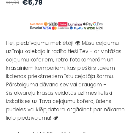
€5,79
€7,80
Hei, piedzīvojumu meklētāj! 🌍 Mūsu ceļojumu
uzlīmju kolekcija ir radīta tieši Tev - ar vintāžas
ceļojumu koferiem, retro fotokamerām un
krāsainiem kemperiem, kas piešķirs taviem
ikdienas priekšmetiem īstu ceļotāja šarmu.
Pārsteiguma dāvana sev vai draugam -
šīs akvareļu krāsās veidotās uzlīmes lieliski
izskatīsies uz Tava ceļojumu kofera, ūdens
pudeles vai klēpjdatora, atgādinot par nākamo
lielo piedzīvojumu! 🏕