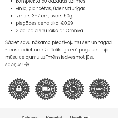
komplektā 50 dažādas uzlīmes
vinila, glancētas, ūdensizturīgas
izmērs 3-7 cm, svars 50g.
piegādes cena tikai €0.99
3 darba dienu laikā ar Omniva
Sāciet savu nākamo piedzīvojumu šeit un tagad
- nospiediet oranžo "Ielikt grozā" pogu un ļaujiet
mūsu ceļojumu uzlīmēm iedvesmot jūsu
sapņus! 🤩