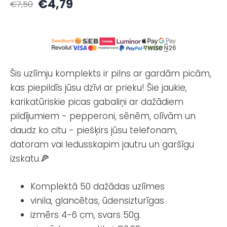
€4,79
€7,50
Šis uzlīmju komplekts ir pilns ar gardām picām,
kas piepildīs jūsu dzīvi ar prieku! Šie jaukie,
karikatūriskie picas gabaliņi ar dažādiem
pildījumiem - pepperoni, sēnēm, olīvām un
daudz ko citu - piešķirs jūsu telefonam,
datoram vai ledusskapim jautru un garšīgu
izskatu.🍕
Komplektā 50 dažādas uzlīmes
vinila, glancētas, ūdensizturīgas
izmērs 4-6 cm, svars 50g.