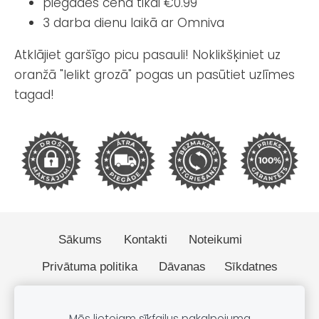
piegādes cena tikai €0.99
3 darba dienu laikā ar Omniva
Atklājiet garšīgo picu pasauli! Noklikšķiniet uz
oranžā "Ielikt grozā" pogas un pasūtiet uzlīmes
tagad!
Sākums
Kontakti
Noteikumi
Privātuma politika
Dāvanas
Sīkdatnes
© 2026 BOBO.lv
Mēs lietojam sīkfailus pakalpojuma