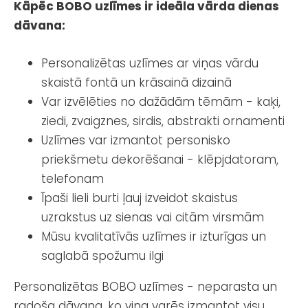
Kāpēc BOBO uzlīmes ir ideāla vārda dienas
dāvana:
Personalizētas uzlīmes ar viņas vārdu
skaistā fontā un krāsainā dizainā
Var izvēlēties no dažādām tēmām - kaķi,
ziedi, zvaigznes, sirdis, abstrakti ornamenti
Uzlīmes var izmantot personisko
priekšmetu dekorēšanai - klēpjdatoram,
telefonam
Īpaši lieli burti ļauj izveidot skaistus
uzrakstus uz sienas vai citām virsmām
Mūsu kvalitatīvās uzlīmes ir izturīgas un
saglabā spožumu ilgi
Personalizētas BOBO uzlīmes - neparasta un
radoša dāvana, ko viņa varēs izmantot visu