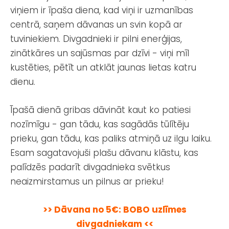
viņiem ir īpaša diena, kad viņi ir uzmanības
centrā, saņem dāvanas un svin kopā ar
tuviniekiem. Divgadnieki ir pilni enerģijas,
zinātkāres un sajūsmas par dzīvi - viņi mīl
kustēties, pētīt un atklāt jaunas lietas katru
dienu.
Īpašā dienā gribas dāvināt kaut ko patiesi
nozīmīgu - gan tādu, kas sagādās tūlītēju
prieku, gan tādu, kas paliks atmiņā uz ilgu laiku.
Esam sagatavojuši plašu dāvanu klāstu, kas
palīdzēs padarīt divgadnieka svētkus
neaizmirstamus un pilnus ar prieku!
>> Dāvana no 5€: BOBO uzlīmes
divgadniekam <<