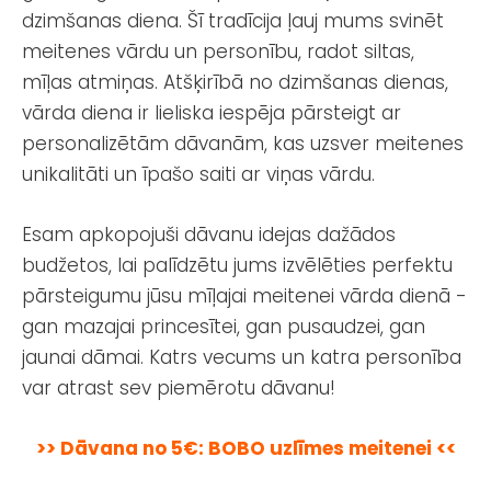
dzimšanas diena. Šī tradīcija ļauj mums svinēt
meitenes vārdu un personību, radot siltas,
mīļas atmiņas. Atšķirībā no dzimšanas dienas,
vārda diena ir lieliska iespēja pārsteigt ar
personalizētām dāvanām, kas uzsver meitenes
unikalitāti un īpašo saiti ar viņas vārdu.
Esam apkopojuši dāvanu idejas dažādos
budžetos, lai palīdzētu jums izvēlēties perfektu
pārsteigumu jūsu mīļajai meitenei vārda dienā -
gan mazajai princesītei, gan pusaudzei, gan
jaunai dāmai. Katrs vecums un katra personība
var atrast sev piemērotu dāvanu!
>> Dāvana no 5€: BOBO uzlīmes meitenei <<