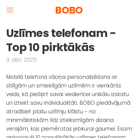
BOBO
Uzlīmes telefonam -
Top 10 pirktākās
3. dec. 2025
Mobilā telefona vāciņa personalizēšana ar
stilīgām un smieklīgām uzlīmēm ir vienkāršs
veids, kā piešķirt savai viedierīcei unikālu izskatu
un izteikt savu individualitāti. BOBO piedāvājumā
atradīsiet plašu uzlīmju klāstu - no
minimālistiskām līdz izteiksmīgām dizaina
versijām, kas piemērotas jebkurai gaumei. Esam
apkopojuši 10 populārākās uzlīmes telefonam,