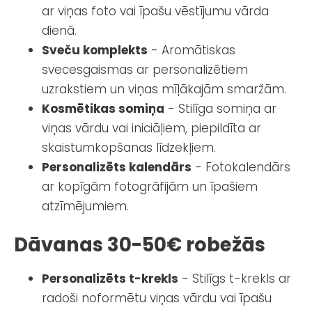
ar viņas foto vai īpašu vēstījumu vārda
dienā.
Sveču komplekts
- Aromātiskas
svecesgaismas ar personalizētiem
uzrakstiem un viņas mīļākajām smaržām.
Kosmētikas somiņa
- Stilīga somiņa ar
viņas vārdu vai iniciāļiem, piepildīta ar
skaistumkopšanas līdzekļiem.
Personalizēts kalendārs
- Fotokalendārs
ar kopīgām fotogrāfijām un īpašiem
atzīmējumiem.
Dāvanas 30-50€ robežās
Personalizēts t-krekls
- Stilīgs t-krekls ar
radoši noformētu viņas vārdu vai īpašu