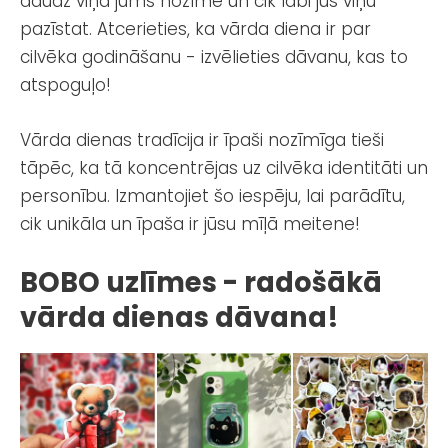
daudz viņa jums nozīmē un cik labi jūs viņu
pazīstat. Atcerieties, ka vārda diena ir par
cilvēka godināšanu - izvēlieties dāvanu, kas to
atspoguļo!
Vārda dienas tradīcija ir īpaši nozīmīga tieši
tāpēc, ka tā koncentrējas uz cilvēka identitāti un
personību. Izmantojiet šo iespēju, lai parādītu,
cik unikāla un īpaša ir jūsu mīļā meitene!
BOBO uzlīmes - radošākā
vārda dienas dāvana!