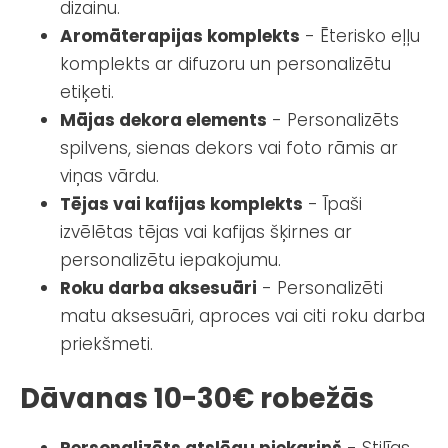
dizainu.
Aromāterapijas komplekts
- Ēterisko eļļu
komplekts ar difuzoru un personalizētu
etiķeti.
Mājas dekora elements
- Personalizēts
spilvens, sienas dekors vai foto rāmis ar
viņas vārdu.
Tējas vai kafijas komplekts
- Īpaši
izvēlētas tējas vai kafijas šķirnes ar
personalizētu iepakojumu.
Roku darba aksesuāri
- Personalizēti
matu aksesuāri, aproces vai citi roku darba
priekšmeti.
Dāvanas 10-30€ robežās
Personalizēts atslēgu piekariņš
- Stilīgs