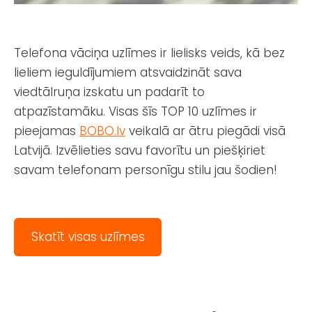
Telefona vāciņa uzlīmes ir lielisks veids, kā bez
lieliem ieguldījumiem atsvaidzināt sava
viedtālruņa izskatu un padarīt to
atpazīstamāku. Visas šīs TOP 10 uzlīmes ir
pieejamas
BOBO.lv
veikalā ar ātru piegādi visā
Latvijā. Izvēlieties savu favorītu un piešķiriet
savam telefonam personīgu stilu jau šodien!
Skatīt visas uzlīmes