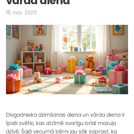
vārda dienā
18. nov. 2025
Divgadnieka dzimšanas diena un vārda diena ir
īpaši svētki, kas atzīmē svarīgu brīdi mazuļa
dzīvē. Šajā vecumā bērni jau sāk saprast, ka