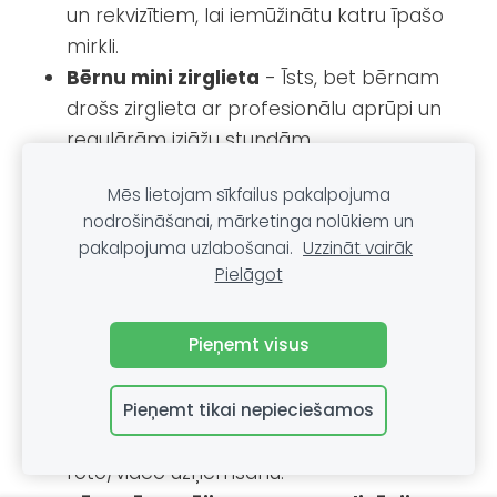
un rekvizītiem, lai iemūžinātu katru īpašo
mirkli.
Bērnu mini zirglieta
- Īsts, bet bērnam
drošs zirglieta ar profesionālu aprūpi un
regulārām izjāžu stundām.
Dāvanu fonds nākotnei
- Speciāls
Mēs lietojam sīkfailus pakalpojuma
uzkrājumu fonds ar regulāriem iemaksām,
nodrošināšanai, mārketinga nolūkiem un
kas divgadniekam būs pieejams,
pakalpojuma uzlabošanai.
Uzzināt vairāk
sasniedzot 18 gadu vecumu.
Pielāgot
Dāvanas 300-1000€ robežās
Pieņemt visus
Dzimšanas dienas ballītes organizēšana
- Pilna ballītes organizēšana ar
Pieņemt tikai nepieciešamos
animatoriem, dekorācijām, tortu un atmiņu
foto/video uzņemšanu.