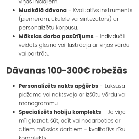
viņas iniciāļiem.
Muzikālā dāvana
- Kvalitatīvs instruments
(piemēram, ukulele vai sintezators) ar
personalizētu korpusu.
Mākslas darba pasūtījums
- Individuāli
veidots glezna vai ilustrācija ar viņas vārdu
vai portrētu.
Dāvanas 100-300€ robežās
Personalizēts nakts apģērbs
- Luksusa
pidžama vai naktsveļa ar izšūtu vārdu vai
monogrammu.
Specializēts hobiju komplekts
- Ja viņa
mīl gleznot, šūt, adīt vai nodarboties ar
citiem mākslas darbiem - kvalitatīvs rīku
komplekts.