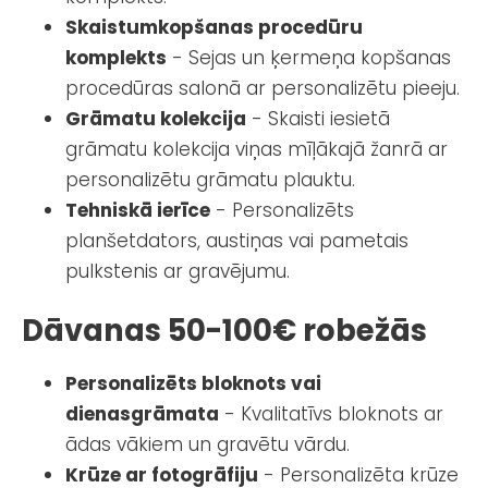
Skaistumkopšanas procedūru
komplekts
- Sejas un ķermeņa kopšanas
procedūras salonā ar personalizētu pieeju.
Grāmatu kolekcija
- Skaisti iesietā
grāmatu kolekcija viņas mīļākajā žanrā ar
personalizētu grāmatu plauktu.
Tehniskā ierīce
- Personalizēts
planšetdators, austiņas vai pametais
pulkstenis ar gravējumu.
Dāvanas 50-100€ robežās
Personalizēts bloknots vai
dienasgrāmata
- Kvalitatīvs bloknots ar
ādas vākiem un gravētu vārdu.
Krūze ar fotogrāfiju
- Personalizēta krūze