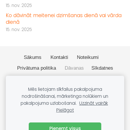
15. nov. 2025
Ko dāvināt meitenei dzimšanas dienā vai vārda
dienā
15. nov. 2025
Sākums
Kontakti
Noteikumi
Privātuma politika
Dāvanas
Sīkdatnes
© 2026 BOBO.lv
Mēs lietojam sīkfailus pakalpojuma
nodrošināšanai, mārketinga nolūkiem un
pakalpojuma uzlabošanai.
Uzzināt vairāk
Pielāgot
🔒 Drošs SSL savienojums – jūsu dati ir aizsargāti.
Pieņemt visus