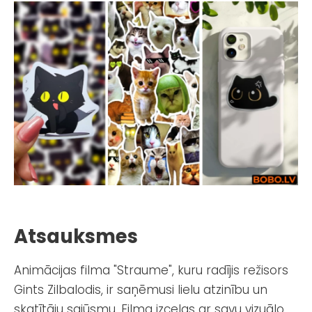
Atsauksmes
Animācijas filma "Straume", kuru radījis režisors
Gints Zilbalodis, ir saņēmusi lielu atzinību un
skatītāju sajūsmu. Filma izceļas ar savu vizuālo