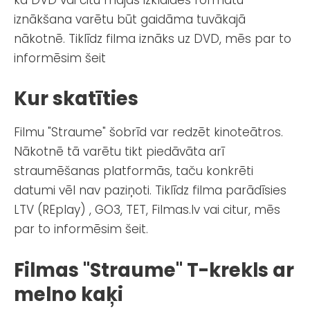
iznākšana varētu būt gaidāma tuvākajā
nākotnē. Tiklīdz filma iznāks uz DVD, mēs par to
informēsim šeit
Kur skatīties
Filmu "Straume" šobrīd var redzēt kinoteātros.
Nākotnē tā varētu tikt piedāvāta arī
straumēšanas platformās, taču konkrēti
datumi vēl nav paziņoti. Tiklīdz filma parādīsies
LTV (REplay) , GO3, TET, Filmas.lv vai citur, mēs
par to informēsim šeit.
Filmas "Straume" T-krekls ar
melno kaķi