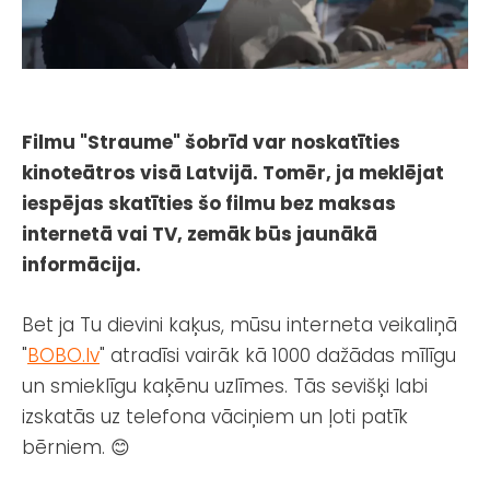
Filmu "Straume" šobrīd var noskatīties
kinoteātros visā Latvijā. Tomēr, ja meklējat
iespējas skatīties šo filmu bez maksas
internetā vai TV, zemāk būs jaunākā
informācija.
Bet ja Tu dievini kaķus, mūsu interneta veikaliņā
"
BOBO.lv
" atradīsi vairāk kā 1000 dažādas mīlīgu
un smieklīgu kaķēnu uzlīmes. Tās sevišķi labi
izskatās uz telefona vāciņiem un ļoti patīk
bērniem. 😊