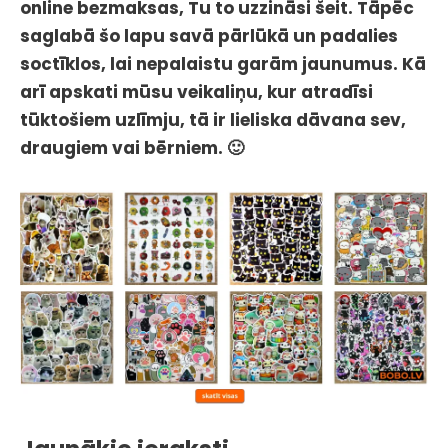
online bezmaksas, Tu to uzzināsi šeit. Tāpēc
saglabā šo lapu savā pārlūkā un padalies
soctīklos, lai nepalaistu garām jaunumus. Kā
arī apskati mūsu veikaliņu, kur atradīsi
tūktošiem uzlīmju, tā ir lieliska dāvana sev,
draugiem vai bērniem. 🙂