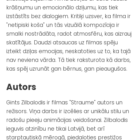
krāšņumu un emocionālo dziļumu, kas tiek
izstāstīts bez dialogiem. Kritiķi uzsver, ka filma ir
"netipiski koša" un tās vizuālā kompozīcija ir
smalki nostrādāta, radot atmosfēru, kas aizrauj
skatītājus. Daudzi atsaucas uz filmas spēju
izteikt dziļas emocijas, neskatoties uz to, ka tajā
nav neviena vārda. Tā tiek raksturota kā darbs,
kas spēj uzrunāt gan bērnus, gan pieaugušos.
Autors
Gints Zilbalodis ir filmas "Straume" autors un
režisors. Viņa darbs ir izcēlies ar unikālu stilu un
radošu pieeju animācijas veidošanai. Zilbalodis
ieguvis atzinību ne tikai Latvijā, bet arī
starptautiskā mērogā, piedaloties prestižos