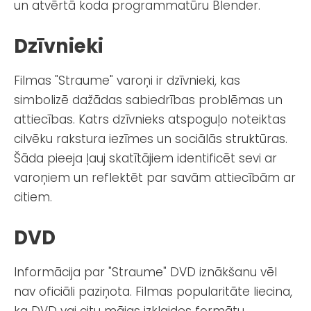
un atvērtā koda programmatūru Blender.
Dzīvnieki
Filmas "Straume" varoņi ir dzīvnieki, kas
simbolizē dažādas sabiedrības problēmas un
attiecības. Katrs dzīvnieks atspoguļo noteiktas
cilvēku rakstura iezīmes un sociālās struktūras.
Šāda pieeja ļauj skatītājiem identificēt sevi ar
varoņiem un reflektēt par savām attiecībām ar
citiem.
DVD
Informācija par "Straume" DVD iznākšanu vēl
nav oficiāli paziņota. Filmas popularitāte liecina,
ka DVD vai citu mājas izklaides formātu