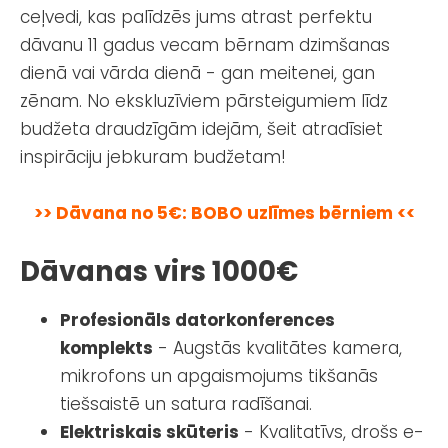
ceļvedi, kas palīdzēs jums atrast perfektu
dāvanu 11 gadus vecam bērnam dzimšanas
dienā vai vārda dienā - gan meitenei, gan
zēnam. No ekskluzīviem pārsteigumiem līdz
budžeta draudzīgām idejām, šeit atradīsiet
inspirāciju jebkuram budžetam!
>> Dāvana no 5€: BOBO uzlīmes bērniem <<
Dāvanas virs 1000€
Profesionāls datorkonferences
komplekts
- Augstās kvalitātes kamera,
mikrofons un apgaismojums tikšanās
tiešsaistē un satura radīšanai.
Elektriskais skūteris
- Kvalitatīvs, drošs e-