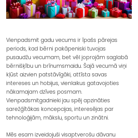
Vienpadsmit gadu vecums ir īpašs pārejas
periods, kad bērni pakāpeniski tuvojas
pusaudžu vecumam, bet vēl joprojām saglabā
bērnišķību un brīnumsmaidu. Šajā vecumā viņi
kļūst aizvien patstāvīgāki, attīsta savas
intereses un hobijus, vienlaikus gatavojoties
nākamajam dzīves posmam.
Vienpadsmitgadnieki jau spēj apzināties
sarežģītākas koncepcijas, interesējas par
tehnoloģijām, mākslu, sportu un zinātni.
Mēs esam izveidojuši visaptverošu dāvanu