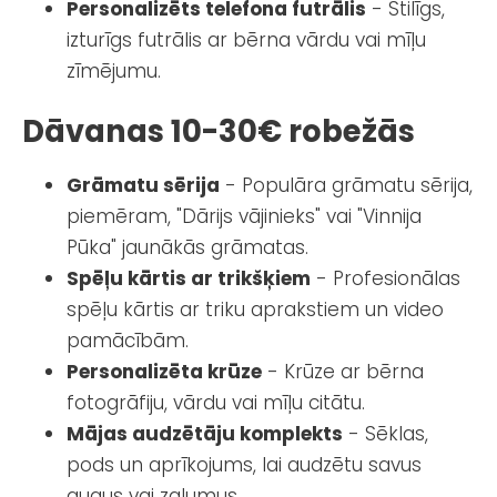
Personalizēts telefona futrālis
- Stilīgs,
izturīgs futrālis ar bērna vārdu vai mīļu
zīmējumu.
Dāvanas 10-30€ robežās
Grāmatu sērija
- Populāra grāmatu sērija,
piemēram, "Dārijs vājinieks" vai "Vinnija
Pūka" jaunākās grāmatas.
Spēļu kārtis ar trikšķiem
- Profesionālas
spēļu kārtis ar triku aprakstiem un video
pamācībām.
Personalizēta krūze
- Krūze ar bērna
fotogrāfiju, vārdu vai mīļu citātu.
Mājas audzētāju komplekts
- Sēklas,
pods un aprīkojums, lai audzētu savus
augus vai zaļumus.