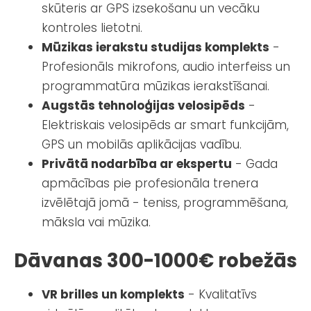
skūteris ar GPS izsekošanu un vecāku
kontroles lietotni.
Mūzikas ierakstu studijas komplekts
-
Profesionāls mikrofons, audio interfeiss un
programmatūra mūzikas ierakstīšanai.
Augstās tehnoloģijas velosipēds
-
Elektriskais velosipēds ar smart funkcijām,
GPS un mobilās aplikācijas vadību.
Privātā nodarbība ar ekspertu
- Gada
apmācības pie profesionāla trenera
izvēlētajā jomā - teniss, programmēšana,
māksla vai mūzika.
Dāvanas 300-1000€ robežās
VR brilles un komplekts
- Kvalitatīvs