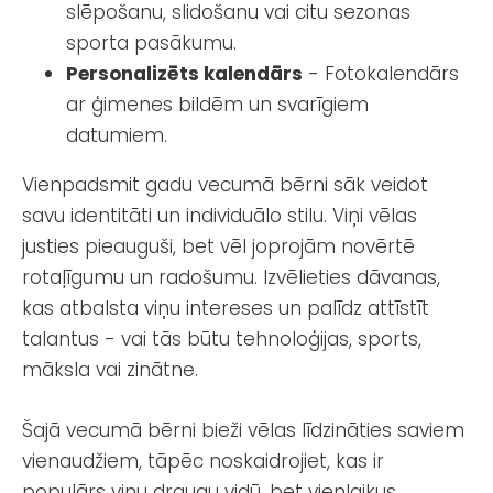
slēpošanu, slidošanu vai citu sezonas
sporta pasākumu.
Personalizēts kalendārs
- Fotokalendārs
ar ģimenes bildēm un svarīgiem
datumiem.
Vienpadsmit gadu vecumā bērni sāk veidot
savu identitāti un individuālo stilu. Viņi vēlas
justies pieauguši, bet vēl joprojām novērtē
rotaļīgumu un radošumu. Izvēlieties dāvanas,
kas atbalsta viņu intereses un palīdz attīstīt
talantus - vai tās būtu tehnoloģijas, sports,
māksla vai zinātne.
Šajā vecumā bērni bieži vēlas līdzināties saviem
vienaudžiem, tāpēc noskaidrojiet, kas ir
populārs viņu draugu vidū, bet vienlaikus