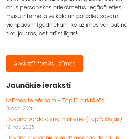
citus personiskos priekšmetus. Iegādājieties
mūsu interneta veikalā un parādiet savam
vienpadsmitgadniekam, ka uzlīmes var būt ne
tikai jautras, bet arī stilīgas!
Apskatīt foršās uzlīmes
Jaunākie ieraksti
Uzlīmes telefonam - Top 10 pirktākās
3. dec. 2025
Dāvana vārda dienā meitenei (Top 5 idejas)
19. nov. 2025
Dāvana divgadniekam dzimšanas dienā un