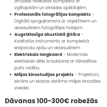
virtuālās realitātes komplekts ar
izglītojošām un izklaides aplikācijām.
Profesionāls fotogrāfijas komplekts
-
Digitālā spoguļkamera ar objektīviem un
aksesuāriem fotogrāfijas hobijam.
Augstklasīga akustiskā ģitāra
-
Kvalitatīvs instruments ar komplektā
ietilpstošu ojošu un aksesuāriem.
Elektriskais longboard
- Modernais
elektiskais dēlis braukšanai ar tālvadības
pults vadību.
Mājas kinostudijas projekts
- Projektors,
ekrāns un skaņas sistēma mājas kinozāles
izveidei.
Dāvanas 100-300€ robežās