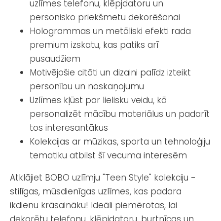
uzlīmes telefonu, klēpjdatoru un
personisko priekšmetu dekorēšanai
Hologrammas un metāliski efekti rada
premium izskatu, kas patiks arī
pusaudžiem
Motivējošie citāti un dizaini palīdz izteikt
personību un noskaņojumu
Uzlīmes kļūst par lielisku veidu, kā
personalizēt mācību materiālus un padarīt
tos interesantākus
Kolekcijas ar mūzikas, sporta un tehnoloģiju
tematiku atbilst šī vecuma interesēm
Atklājiet BOBO uzlīmju "Teen Style" kolekciju -
stilīgas, mūsdienīgas uzlīmes, kas padara
ikdienu krāsaināku! Ideāli piemērotas, lai
dekorētu telefonu, klēpjdatoru, burtnīcas un