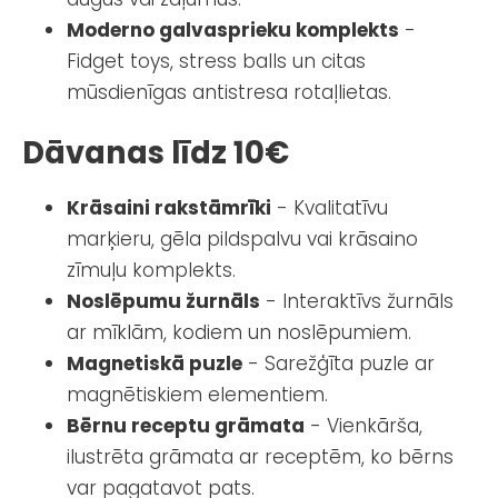
Moderno galvasprieku komplekts
-
Fidget toys, stress balls un citas
mūsdienīgas antistresa rotaļlietas.
Dāvanas līdz 10€
Krāsaini rakstāmrīki
- Kvalitatīvu
marķieru, gēla pildspalvu vai krāsaino
zīmuļu komplekts.
Noslēpumu žurnāls
- Interaktīvs žurnāls
ar mīklām, kodiem un noslēpumiem.
Magnetiskā puzle
- Sarežģīta puzle ar
magnētiskiem elementiem.
Bērnu receptu grāmata
- Vienkārša,
ilustrēta grāmata ar receptēm, ko bērns
var pagatavot pats.