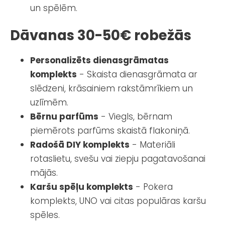
un spēlēm.
Dāvanas 30-50€ robežās
Personalizēts dienasgrāmatas
komplekts
- Skaista dienasgrāmata ar
slēdzeni, krāsainiem rakstāmrīkiem un
uzlīmēm.
Bērnu parfūms
- Viegls, bērnam
piemērots parfūms skaistā flakoniņā.
Radošā DIY komplekts
- Materiāli
rotaslietu, svešu vai ziepju pagatavošanai
mājās.
Karšu spēļu komplekts
- Pokera
komplekts, UNO vai citas populāras karšu
spēles.