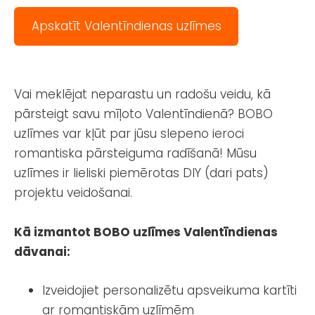
Apskatīt Valentīndienas uzlīmes
Vai meklējat neparastu un radošu veidu, kā
pārsteigt savu mīļoto Valentīndienā? BOBO
uzlīmes var kļūt par jūsu slepeno ieroci
romantiska pārsteiguma radīšanā! Mūsu
uzlīmes ir lieliski piemērotas DIY (dari pats)
projektu veidošanai.
Kā izmantot BOBO uzlīmes Valentīndienas
dāvanai:
Izveidojiet personalizētu apsveikuma kartīti
ar romantiskām uzlīmēm