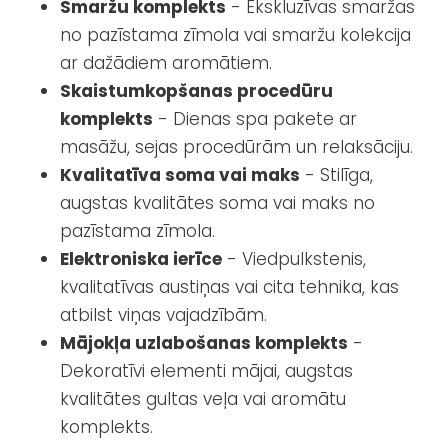
Smaržu komplekts
- Ekskluzīvas smaržas
no pazīstama zīmola vai smaržu kolekcija
ar dažādiem aromātiem.
Skaistumkopšanas procedūru
komplekts
- Dienas spa pakete ar
masāžu, sejas procedūrām un relaksāciju.
Kvalitatīva soma vai maks
- Stilīga,
augstas kvalitātes soma vai maks no
pazīstama zīmola.
Elektroniska ierīce
- Viedpulkstenis,
kvalitatīvas austiņas vai cita tehnika, kas
atbilst viņas vajadzībām.
Mājokļa uzlabošanas komplekts
-
Dekoratīvi elementi mājai, augstas
kvalitātes gultas veļa vai aromātu
komplekts.