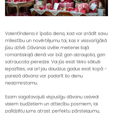
Valentīndiena ir īpaša diena, kad var izrādīt savu
mīlestību un novērtējumu tai, kas ir vissvarīgākā
jūsu dzīvē. Dāvanas izvēle meitenei šajā
romantiskajā dienā var būt gan aizraujoša, gan
satraucoša pieredze. Vai jūs esat tikko sākuši
iepazīties, vai arī jau daudzus gadus esat kopā -
pareizā dāvana var padarīt šo dienu
neaizmirstamu.
Esam sagatavojuši vispusīgu dāvanu ceļvedi
visiem budžetiem un attiecību posmiem, lai
palīdzētu jums atrast perfektu pārsteigumu,