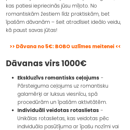
kas patiesi iepriecinās jūsu mīļoto. No
romantiskām žestiem līdz praktiskām, bet
īpašām dāvanām – šeit atradīsiet ideālo veidu,
kā paust savas jūtas!
>> Dāvana no 5€: BOBO uzlīmes meitenei <<
Dāvanas virs 1000€
Ekskluzīvs romantisks ceļojums
-
Pārsteiguma ceļojums uz romantisku
galamērķi ar luksus viesnīcu, spā
procedūrām un īpašām aktivitātēm.
Individuāli veidotas rotaslietas
-
Unikālas rotaslietas, kas veidotas pēc
individuāla pasūtījuma ar īpašu nozīmi vai