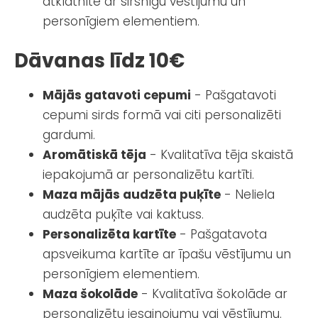
atklātnīte ar sirsnīgu vēstījumu un
personīgiem elementiem.
Dāvanas līdz 10€
Mājās gatavoti cepumi
- Pašgatavoti
cepumi sirds formā vai citi personalizēti
gardumi.
Aromātiskā tēja
- Kvalitatīva tēja skaistā
iepakojumā ar personalizētu kartīti.
Maza mājās audzēta puķīte
- Neliela
audzēta puķīte vai kaktuss.
Personalizēta kartīte
- Pašgatavota
apsveikuma kartīte ar īpašu vēstījumu un
personīgiem elementiem.
Maza šokolāde
- Kvalitatīva šokolāde ar
personalizētu iesaiņojumu vai vēstījumu.