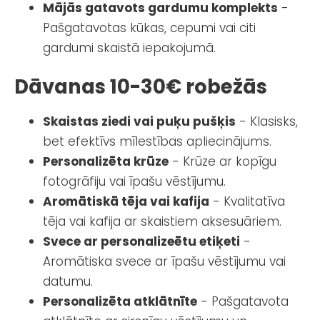
Mājās gatavots gardumu komplekts
-
Pašgatavotas kūkas, cepumi vai citi
gardumi skaistā iepakojumā.
Dāvanas 10-30€ robežās
Skaistas ziedi vai puķu pušķis
- Klasisks,
bet efektīvs mīlestības apliecinājums.
Personalizēta krūze
- Krūze ar kopīgu
fotogrāfiju vai īpašu vēstījumu.
Aromātiskā tēja vai kafija
- Kvalitatīva
tēja vai kafija ar skaistiem aksesuāriem.
Svece ar personalizeētu etiķeti
-
Aromātiska svece ar īpašu vēstījumu vai
datumu.
Personalizēta atklātnīte
- Pašgatavota