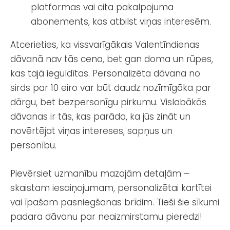
platformas vai cita pakalpojuma
abonements, kas atbilst viņas interesēm.
Atcerieties, ka vissvarīgākais Valentīndienas
dāvanā nav tās cena, bet gan doma un rūpes,
kas tajā ieguldītas. Personalizēta dāvana no
sirds par 10 eiro var būt daudz nozīmīgāka par
dārgu, bet bezpersonīgu pirkumu. Vislabākās
dāvanas ir tās, kas parāda, ka jūs zināt un
novērtējat viņas intereses, sapņus un
personību.
Pievērsiet uzmanību mazajām detaļām –
skaistam iesaiņojumam, personalizētai kartītei
vai īpašam pasniegšanas brīdim. Tieši šie sīkumi
padara dāvanu par neaizmirstamu pieredzi!