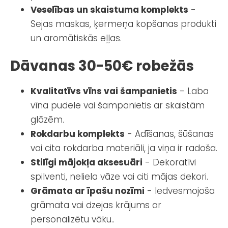
Veselības un skaistuma komplekts
-
Sejas maskas, ķermeņa kopšanas produkti
un aromātiskās eļļas.
Dāvanas 30-50€ robežās
Kvalitatīvs vīns vai šampanietis
- Laba
vīna pudele vai šampanietis ar skaistām
glāzēm.
Rokdarbu komplekts
- Adīšanas, šūšanas
vai cita rokdarba materiāli, ja viņa ir radoša.
Stilīgi mājokļa aksesuāri
- Dekoratīvi
spilventi, neliela vāze vai citi mājas dekori.
Grāmata ar īpašu nozīmi
- Iedvesmojoša
grāmata vai dzejas krājums ar
personalizētu vāku..