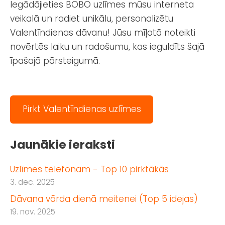
Iegādājieties BOBO uzlīmes mūsu interneta
veikalā un radiet unikālu, personalizētu
Valentīndienas dāvanu! Jūsu mīļotā noteikti
novērtēs laiku un radošumu, kas ieguldīts šajā
īpašajā pārsteigumā.
Pirkt Valentīndienas uzlīmes
Jaunākie ieraksti
Uzlīmes telefonam - Top 10 pirktākās
3. dec. 2025
Dāvana vārda dienā meitenei (Top 5 idejas)
19. nov. 2025