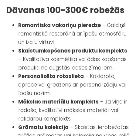
Dāvanas 100-300€ robežās
Romantiska vakariņu pieredze
- Galdiņš
romantiskā restorānā ar īpašu atmosfēru
un izcilu virtuvi.
Skaistumkopšanas produktu komplekts
- Kvalitatīva kosmētika vai ādas kopšanas
produkti no augstās klases zīmoliem.
Personalizēta rotaslieta
- Kaklarota,
aproce vai gredzens ar personalizāciju vai
īpašu nozīmi.
Mākslas materiālu komplekts
- Ja viņa ir
radoša, kvalitatīvi mākslas materiāli vai
rokdarbu komplekts.
Grāmatu kolekcija
- Skaistas, ierobežotas
tirāžas grāmatas vai kolekcija no viņas mīļā