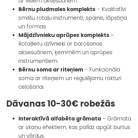
ar visiem aksesuāriem.
Bērnu pludmales komplekts
- Kvalitatīvi
smilšu rotaļu instrumenti, spainis, lāpstiņa
un formas.
Mājdzīvnieku aprūpes komplekts
-
Rotaļlietu dzīvnieki ar barošanas
aksesuāriem, ķemmēm un aprūpes
instrumentiem.
Bērnu soma ar riteņiem
- Funkcionāla
soma ar riteņiem un regulējamu rokturi
ceļošanai.
Dāvanas 10-30€ robežās
Interaktīvā alfabēta grāmata
- Grāmata
ar skaņu efektiem, kas palīdz apgūt burtus
un vārdus.