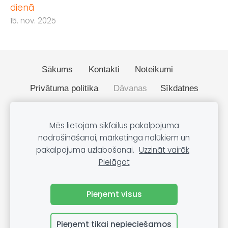
dienā
15. nov. 2025
Sākums
Kontakti
Noteikumi
Privātuma politika
Dāvanas
Sīkdatnes
© 2026 BOBO.lv
Mēs lietojam sīkfailus pakalpojuma
nodrošināšanai, mārketinga nolūkiem un
pakalpojuma uzlabošanai.
Uzzināt vairāk
Pielāgot
🔒 Drošs SSL savienojums – jūsu dati ir aizsargāti.
Pieņemt visus
Pieņemt tikai nepieciešamos