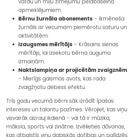
vārdu un mīļu zīmējumu peldbaseina
apmeklējumiem.
Bērnu žurnāla abonements
- Ikmēneša
žurnāls ar vecumam piemērotu saturu un
aktivitātēm.
Izaugsmes mērītājs
- Krāsains sienas
mērītājs, lai izsekotu bērna auguma
izmaiņām.
Naktslampiņa ar projicētām zvaigznēm
- Mierīgs gaismas avots, kas rada
zvaigžņotu debess efektu.
Trīs gadu vecumā bērni sāk izrādīt īpašas
intereses un talantu pazīmes. Vērojiet, kas viņu
visvairāk aizrauj ikdienā - vai tā ir mūzika,
māksla, sports vai zinātne. Izvēlieties dāvanas,
kas atbalstīs viņu dabiskās dotības un palīdzēs