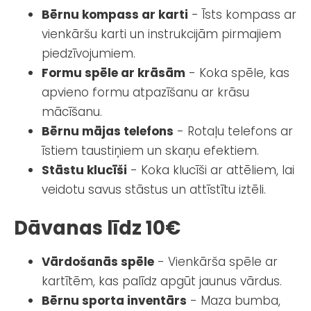
Bērnu kompass ar karti
- Īsts kompass ar
vienkāršu karti un instrukcijām pirmajiem
piedzīvojumiem.
Formu spēle ar krāsām
- Koka spēle, kas
apvieno formu atpazīšanu ar krāsu
mācīšanu.
Bērnu mājas telefons
- Rotaļu telefons ar
īstiem taustiņiem un skaņu efektiem.
Stāstu klucīši
- Koka klucīši ar attēliem, lai
veidotu savus stāstus un attīstītu iztēli.
Dāvanas līdz 10€
Vārdošanās spēle
- Vienkārša spēle ar
kartītēm, kas palīdz apgūt jaunus vārdus.
Bērnu sporta inventārs
- Maza bumba,