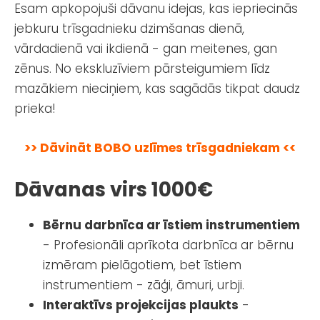
Esam apkopojuši dāvanu idejas, kas iepriecinās
jebkuru trīsgadnieku dzimšanas dienā,
vārdadienā vai ikdienā - gan meitenes, gan
zēnus. No ekskluzīviem pārsteigumiem līdz
mazākiem nieciņiem, kas sagādās tikpat daudz
prieka!
>> Dāvināt BOBO uzlīmes trīsgadniekam <<
Dāvanas virs 1000€
Bērnu darbnīca ar īstiem instrumentiem
- Profesionāli aprīkota darbnīca ar bērnu
izmēram pielāgotiem, bet īstiem
instrumentiem - zāģi, āmuri, urbji.
Interaktīvs projekcijas plaukts
-