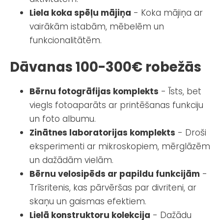
Liela koka spēļu mājiņa
- Koka mājiņa ar
vairākām istabām, mēbelēm un
funkcionalitātēm.
Dāvanas 100-300€ robežās
Bērnu fotogrāfijas komplekts
- Īsts, bet
viegls fotoaparāts ar printēšanas funkciju
un foto albumu.
Zinātnes laboratorijas komplekts
- Droši
eksperimenti ar mikroskopiem, mērglāzēm
un dažādām vielām.
Bērnu velosipēds ar papildu funkcijām
-
Trīsritenis, kas pārvēršas par divriteni, ar
skaņu un gaismas efektiem.
Lielā konstruktoru kolekcija
- Dažādu