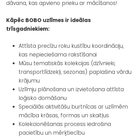
dāvana, kas apvieno prieku ar mācīšanos!
Kāpēc BOBO uzlīmes ir ideālas
trīsgadniekiem:
Attīsta precīzu roku kustību koordināciju,
kas nepieciešama rakstīšanai
Mūsu tematiskās kolekcijas (dzīvnieki,
transportlīdzekļi, sezonas) paplašina vārdu
krājumu
Uzlīmju plānošana un izvietošana attīsta
loģisko domāšanu
Speciālās aktivitāšu burtnīcas ar uzlīmēm
mācība krāsas, formas un skaitļus
Kolekcionēšanas process iedrošina
pacietību un mērķtiecību