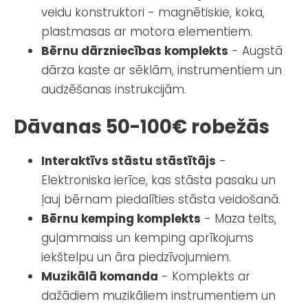
veidu konstruktori - magnētiskie, koka,
plastmasas ar motora elementiem.
Bērnu dārzniecības komplekts
- Augstā
dārza kaste ar sēklām, instrumentiem un
audzēšanas instrukcijām.
Dāvanas 50-100€ robežās
Interaktīvs stāstu stāstītājs
-
Elektroniska ierīce, kas stāsta pasaku un
ļauj bērnam piedalīties stāsta veidošanā.
Bērnu kemping komplekts
- Maza telts,
guļammaiss un kemping aprīkojums
iekštelpu un āra piedzīvojumiem.
Muzikālā komanda
- Komplekts ar
dažādiem muzikāliem instrumentiem un