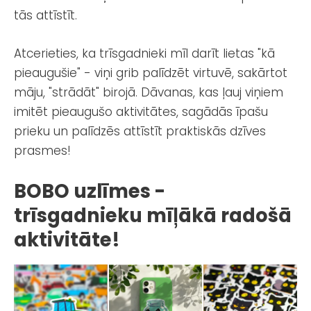
tās attīstīt.
Atcerieties, ka trīsgadnieki mīl darīt lietas "kā
pieaugušie" - viņi grib palīdzēt virtuvē, sakārtot
māju, "strādāt" birojā. Dāvanas, kas ļauj viņiem
imitēt pieaugušo aktivitātes, sagādās īpašu
prieku un palīdzēs attīstīt praktiskās dzīves
prasmes!
BOBO uzlīmes -
trīsgadnieku mīļākā radošā
aktivitāte!