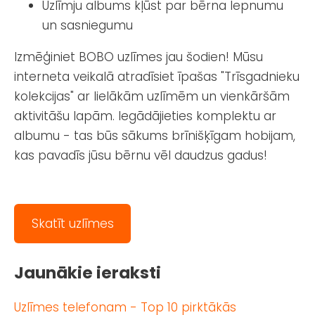
Uzlīmju albums kļūst par bērna lepnumu
un sasniegumu
Izmēģiniet BOBO uzlīmes jau šodien! Mūsu
interneta veikalā atradīsiet īpašas "Trīsgadnieku
kolekcijas" ar lielākām uzlīmēm un vienkāršām
aktivitāšu lapām. Iegādājieties komplektu ar
albumu - tas būs sākums brīnišķīgam hobijam,
kas pavadīs jūsu bērnu vēl daudzus gadus!
Skatīt uzlīmes
Jaunākie ieraksti
Uzlīmes telefonam - Top 10 pirktākās