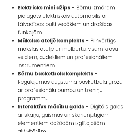
Elektrisks mini džips
- Bērnu izmēram
pielāgots elektriskais automobilis ar
tālvadības pulti vecākiem un drošības
funkcijām.
Mākslas ateljē komplekts
- Pilnvērtīgs
mākslas ateljē ar molbertu, visām krāsu
veidiem, audekliem un profesionāliem
instrumentiem.
Bērnu basketbola komplekts
-
Regulējamas augstuma basketbola groza
ar profesionālu bumbu un treniņu
programmu.
Interaktīvs mācību galds
- Digitāls galds
ar skaņu, gaismas un skārienjūtīgiem
elementiem dažādām izglītojošām
aktivitātēm.