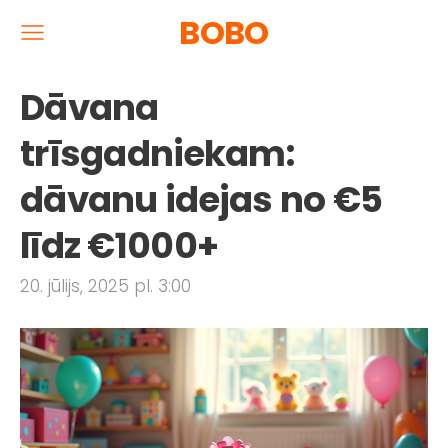
BOBO
Dāvana
trīsgadniekam:
dāvanu idejas no €5
līdz €1000+
20. jūlijs, 2025 pl. 3:00