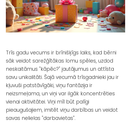
Trīs gadu vecums ir brīnišķīgs laiks, kad bērni
sāk veidot sarežģītākas lomu spēles, uzdod
neskaitāmus "kāpēc?" jautājumus un attīsta
savu unikalitāti. Šajā vecumā trīsgadnieki jau ir
kļuvuši patstāvīgāki, viņu fantāzija ir
neizsmeļama, un viņi var ilgāk koncentrēties
vienai aktivitātei. Viņi mīl būt palīgi
pieaugušajiem, imitēt viņu darbības un veidot
savas nelielas "darbavietas".