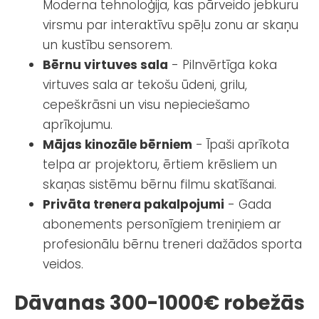
Moderna tehnoloģija, kas pārveido jebkuru
virsmu par interaktīvu spēļu zonu ar skaņu
un kustību sensorem.
Bērnu virtuves sala
- Pilnvērtīga koka
virtuves sala ar tekošu ūdeni, grilu,
cepeškrāsni un visu nepieciešamo
aprīkojumu.
Mājas kinozāle bērniem
- Īpaši aprīkota
telpa ar projektoru, ērtiem krēsliem un
skaņas sistēmu bērnu filmu skatīšanai.
Privāta trenera pakalpojumi
- Gada
abonements personīgiem treniņiem ar
profesionālu bērnu treneri dažādos sporta
veidos.
Dāvanas 300-1000€ robežās