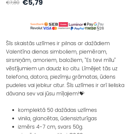
€5,79
€7,80
Šīs skaistās uzlīmes ir pilnas ar dažādiem
Valentīna dienas simboliem, piemēram,
sirsniņām, amoriem, baložiem, "Es tevi mīlu"
vēstījumiem un daudz ko citu. Līmējiet tās uz
telefona, datora, piezīmju grāmatas, ūdens
pudeles vai jebkur citur. Šīs uzlīmes ir arī lieliska
dāvana sev vai jūsu mīļajiem!💝
komplektā 50 dažādas uzlīmes
vinila, glancētas, ūdensizturīgas
izmērs 4-7 cm, svars 50g.