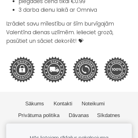
piegādes cena tikai €0.99
3 darba dienu laikā ar Omniva
Izrādiet savu mīlestību ar šīm burvīgajām
Valentīna dienas uzlīmēm. Ielieciet grozā,
pasūtiet un sāciet dekorēt! 💝
Sākums
Kontakti
Noteikumi
Privātuma politika
Dāvanas
Sīkdatnes
© 2026 BOBO.lv
Mēs lietojam sīkfailus pakalpojuma