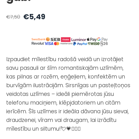
€5,49
€7,50
Izpaudiet mīlestību radošā veidā un izrotājiet
savu pasauli ar šīm romantiskajām uzlīmēm,
kas pilnas ar rozēm, eņģeļiem, konfektēm un
burvīgām ilustrācijām. Sirsnīgas un pasteļtoņos
veidotas uzlīmes – ideāli piemērotas jūsu
telefonu maciņiem, klēpjdatoriem un citām
ierīcēm. Šīs uzlīmes ir ideāla dāvana jūsu sievai,
draudzenei, vīram vai draugam, lai izrādītu
mīlestību un siltumu!💘💗👩‍❤️‍👨