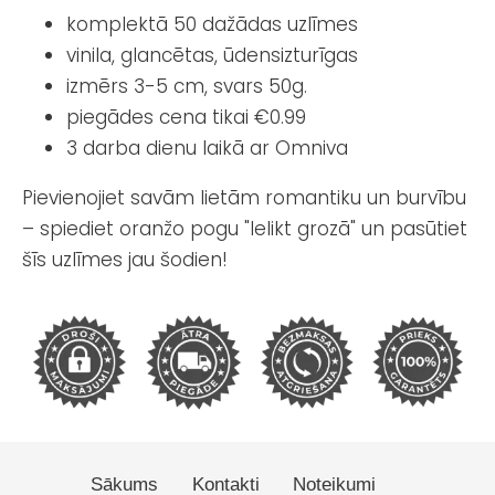
komplektā 50 dažādas uzlīmes
vinila, glancētas, ūdensizturīgas
izmērs 3-5 cm, svars 50g.
piegādes cena tikai €0.99
3 darba dienu laikā ar Omniva
Pievienojiet savām lietām romantiku un burvību
– spiediet oranžo pogu "Ielikt grozā" un pasūtiet
šīs uzlīmes jau šodien!
Sākums
Kontakti
Noteikumi