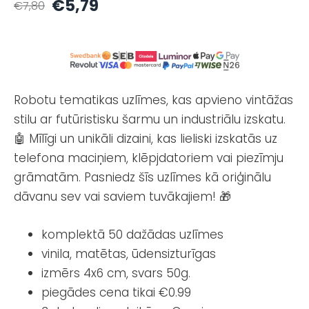
€5,79
€7,80
Robotu tematikas uzlīmes, kas apvieno vintāžas
stilu ar futūristisku šarmu un industriālu izskatu.
🤖 Mīlīgi un unikāli dizaini, kas lieliski izskatās uz
telefona maciņiem, klēpjdatoriem vai piezīmju
grāmatām. Pasniedz šīs uzlīmes kā oriģinālu
dāvanu sev vai saviem tuvākajiem! 🎁
komplektā 50 dažādas uzlīmes
vinila, matētas, ūdensizturīgas
izmērs 4x6 cm, svars 50g.
piegādes cena tikai €0.99