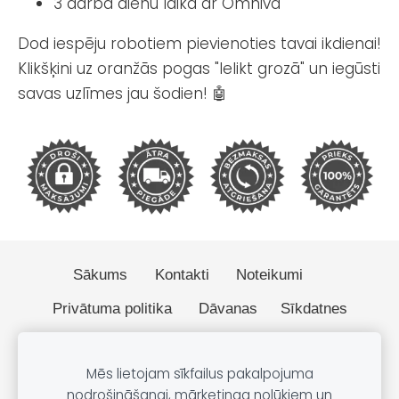
3 darba dienu laikā ar Omniva
Dod iespēju robotiem pievienoties tavai ikdienai!
Klikšķini uz oranžās pogas "Ielikt grozā" un iegūsti
savas uzlīmes jau šodien! 🤖
Sākums
Kontakti
Noteikumi
Privātuma politika
Dāvanas
Sīkdatnes
© 2026 BOBO.lv
Mēs lietojam sīkfailus pakalpojuma
nodrošināšanai, mārketinga nolūkiem un